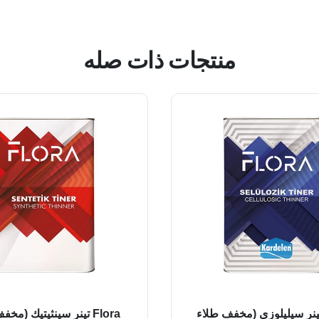
منتجات ذات صله
Flo تينر سيليلوزي (مخفف طلاء
Flora تينر سينثيتيك (مخ