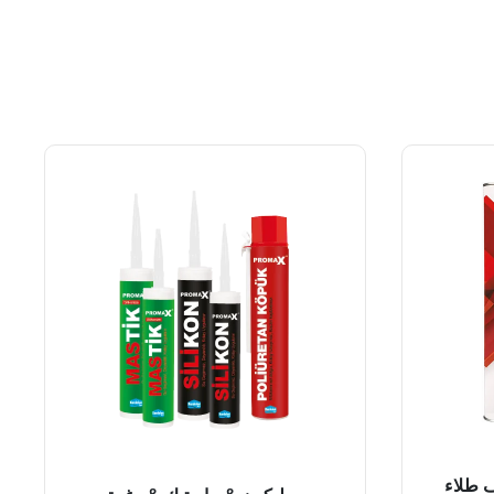
فف طلاء