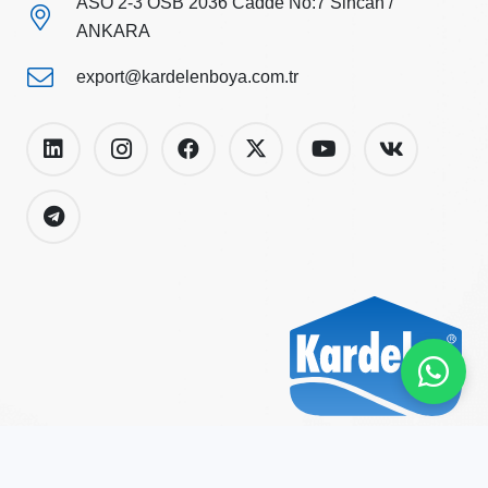
ASO 2-3 OSB 2036 Cadde No:7 Sincan /
ANKARA
export@kardelenboya.com.tr