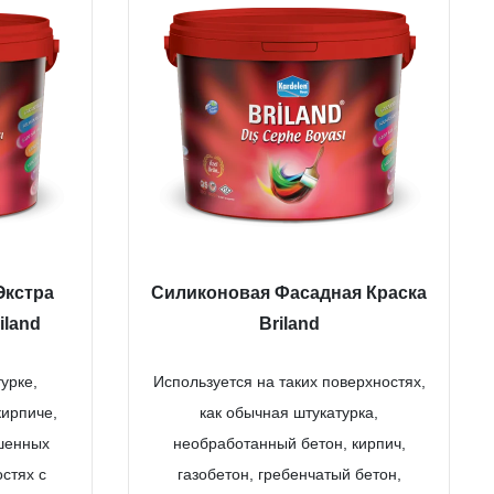
Экстра
Силиконовая Фасадная Краска
iland
Briland
урке,
Используется на таких поверхностях,
кирпиче,
как обычная штукатурка,
ашенных
необработанный бетон, кирпич,
стях с
газобетон, гребенчатый бетон,