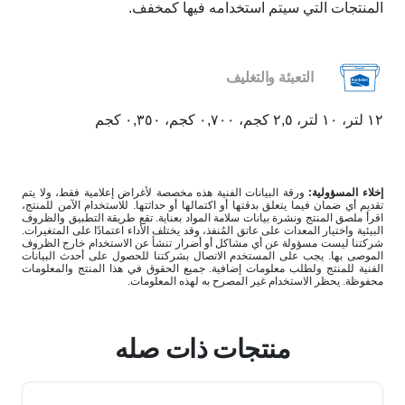
المنتجات التي سيتم استخدامه فيها كمخفف.
التعبئة والتغليف
١٢ لتر، ١٠ لتر، ٢,٥ كجم، ٠,٧٠٠ كجم، ٠,٣٥٠ كجم
إخلاء المسؤولية:
ورقة البيانات الفنية هذه مخصصة لأغراض إعلامية فقط، ولا يتم
تقديم أي ضمان فيما يتعلق بدقتها أو اكتمالها أو حداثتها. للاستخدام الآمن للمنتج،
اقرأ ملصق المنتج ونشرة بيانات سلامة المواد بعناية. تقع طريقة التطبيق والظروف
البيئية واختيار المعدات على عاتق المُنفذ، وقد يختلف الأداء اعتمادًا على المتغيرات.
شركتنا ليست مسؤولة عن أي مشاكل أو أضرار تنشأ عن الاستخدام خارج الظروف
الموصى بها. يجب على المستخدم الاتصال بشركتنا للحصول على أحدث البيانات
الفنية للمنتج ولطلب معلومات إضافية. جميع الحقوق في هذا المنتج والمعلومات
محفوظة. يحظر الاستخدام غير المصرح به لهذه المعلومات.
منتجات ذات صله