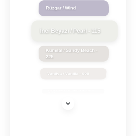
Rüzgar / Wind
İnci Beyazı / Pearl - 115
Kumsal / Sandy Beach -
225
Vanilya / Vanilla - 005
Çöl Beji / Desetr Beige -
103