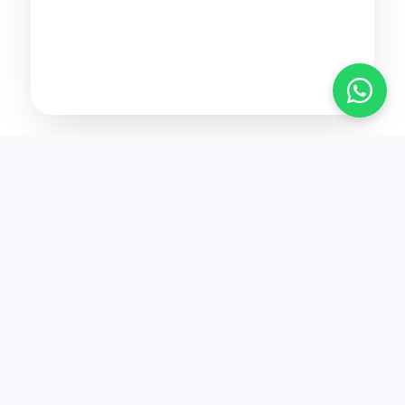
Contactez-nous
+90 312 398 11 33
ASO 2-3 OSB 2036 Cadde No:7 Sincan /
ANKARA