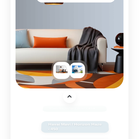
Cam Göbeği / Teal - 434
Havai Mavi / Horizon Haze
- 450