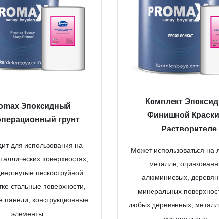
Комплект Эпоксид
omax Эпоксидный
Финишной Краски
перационный грунт
Растворителе
ит для использования на
Может использоваться на 
еталлических поверхностях,
металле, оцинкованн
двергнутые пескоструйной
алюминиевых, деревян
тке стальные поверхности,
минеральных поверхност
е панели, конструкционные
любых деревянных, металл
элементы…
минеральных…