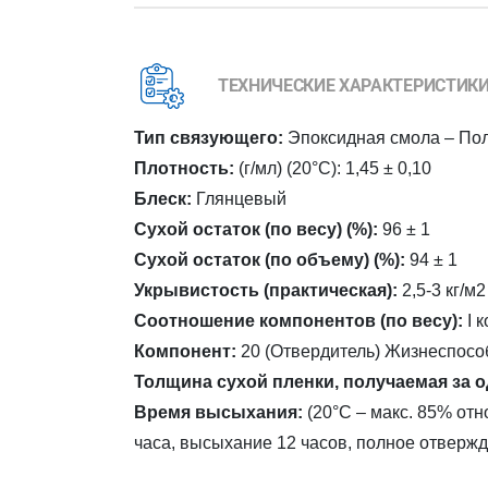
ТЕХНИЧЕСКИЕ ХАРАКТЕРИСТИК
Тип связующего:
Эпоксидная смола – По
Плотность:
(г/мл) (20°C): 1,45 ± 0,10
Блеск:
Глянцевый
Сухой остаток (по весу) (%):
96 ± 1
Сухой остаток (по объему) (%):
94 ± 1
Укрывистость (практическая):
2,5-3 кг/м
Соотношение компонентов (по весу):
I к
Компонент:
20 (Отвердитель) Жизнеспособн
Толщина сухой пленки, получаемая за о
Время высыхания:
(20°C – макс. 85% от
часа, высыхание 12 часов, полное отвержд