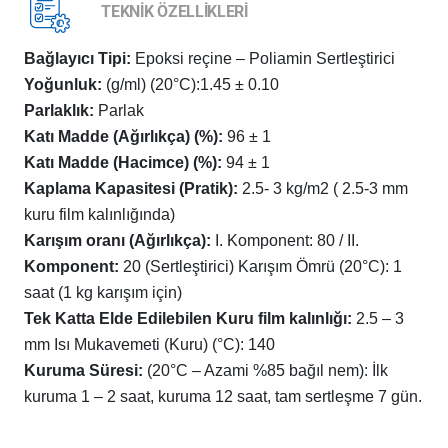
TEKNİK ÖZELLİKLERİ
Bağlayıcı Tipi:
Epoksi reçine – Poliamin Sertleştirici
Yoğunluk:
(g/ml) (20°C):1.45 ± 0.10
Parlaklık:
Parlak
Katı Madde (Ağırlıkça) (%):
96 ± 1
Katı Madde (Hacimce) (%):
94 ± 1
Kaplama Kapasitesi (Pratik):
2.5- 3 kg/m2 ( 2.5-3 mm
kuru film kalınlığında)
Karışım oranı (Ağırlıkça):
I. Komponent: 80 / II.
Komponent:
20 (Sertleştirici) Karışım Ömrü (20°C): 1
saat (1 kg karışım için)
Tek Katta Elde Edilebilen Kuru film kalınlığı:
2.5 – 3
mm Isı Mukavemeti (Kuru) (°C): 140
Kuruma Süresi:
(20°C – Azami %85 bağıl nem): İlk
kuruma 1 – 2 saat, kuruma 12 saat, tam sertleşme 7 gün.