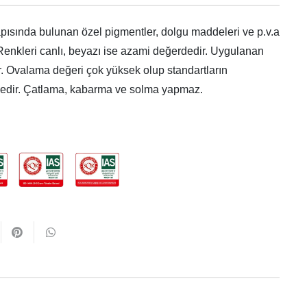
 Yapısında bulunan özel pigmentler, dolgu maddeleri ve p.v.a
Renkleri canlı, beyazı ise azami değerdedir. Uygulanan
ur. Ovalama değeri çok yüksek olup standartların
zeydedir. Çatlama, kabarma ve solma yapmaz.