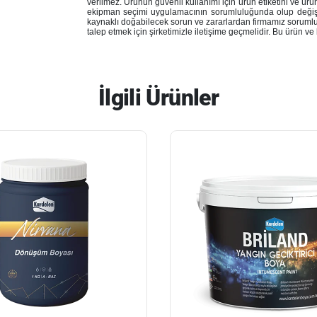
verilmez. Ürünün güvenli kullanımı için ürün etiketini ve ürü
ekipman seçimi uygulamacının sorumluluğunda olup değişke
kaynaklı doğabilecek sorun ve zararlardan firmamız sorumlu d
talep etmek için şirketimizle iletişime geçmelidir. Bu ürün ve b
İlgili Ürünler