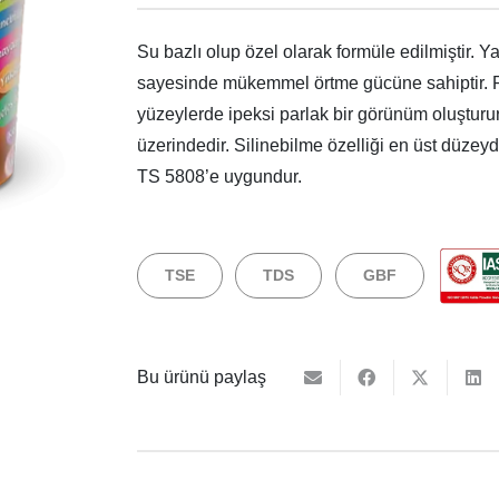
Su bazlı olup özel olarak formüle edilmiştir.
sayesinde mükemmel örtme gücüne sahiptir. 
yüzeylerde ipeksi parlak bir görünüm oluştur
üzerindedir. Silinebilme özelliği en üst dü
TS 5808’e uygundur.
TSE
TDS
GBF
Bu ürünü paylaş