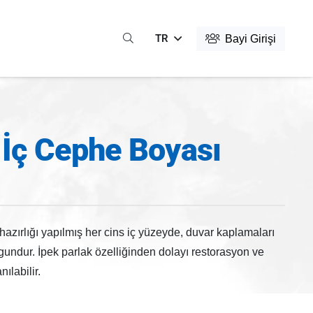
TR
Bayi Girişi
 İç Cephe Boyası
azırlığı yapılmış her cins iç yüzeyde, duvar kaplamaları
undur. İpek parlak özelliğinden dolayı restorasyon ve
ılabilir.