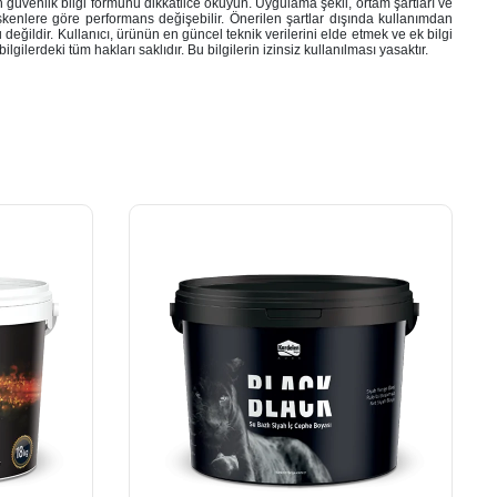
n güvenlik bilgi formunu dikkatlice okuyun. Uygulama şekli, ortam şartları ve
nlere göre performans değişebilir. Önerilen şartlar dışında kullanımdan
eğildir. Kullanıcı, ürünün en güncel teknik verilerini elde etmek ve ek bilgi
ilgilerdeki tüm hakları saklıdır. Bu bilgilerin izinsiz kullanılması yasaktır.