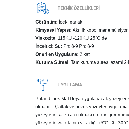
TEKNİK ÖZELLİKLERİ
Görünüm:
İpek, parlak
Kimyasal Yapısı:
Akrilik kopolimer emülsiyo
Viskozite:
115KU -120KU 25°C’de
İnceltici: Su:
Ph: 8-9 Ph: 8-9
Önerilen Uygulama:
2 kat
Kuruma Süresi:
Tam kuruma süresi azami 24 sa
UYGULAMA
Briland İpek-Mat Boya uygulanacak yüzeyler s
olmalıdır. Çatlak ve bozuk yüzeyler uygulamada
yüzeylerin saten alçı olması ürünün görünu
yüzeylerin ve ortamın sıcaklığı +5°C ilâ +30°