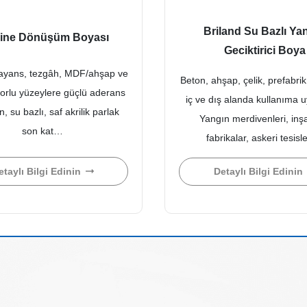
Briland Su Bazlı Ya
line Dönüşüm Boyası
Geciktirici Boya
ayans, tezgâh, MDF/ahşap ve
Beton, ahşap, çelik, prefabrik
zorlu yüzeylere güçlü aderans
iç ve dış alanda kullanıma 
, su bazlı, saf akrilik parlak
Yangın merdivenleri, inşa
son kat…
fabrikalar, askeri tesisl
etaylı Bilgi Edinin
Detaylı Bilgi Edinin