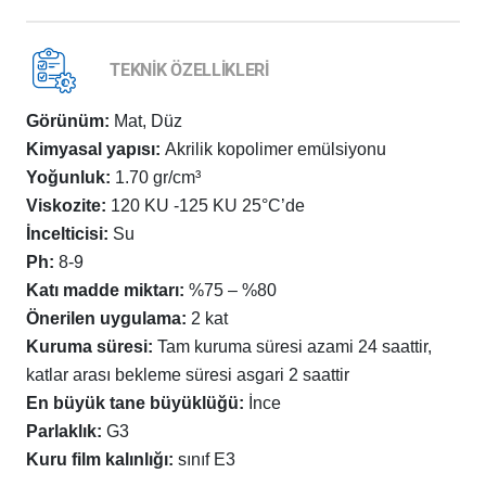
TEKNİK ÖZELLİKLERİ
Görünüm:
Mat, Düz
Kimyasal yapısı:
Akrilik kopolimer emülsiyonu
Yoğunluk:
1.70 gr/cm³
Viskozite:
120 KU -125 KU 25°C’de
İncelticisi:
Su
Ph:
8-9
Katı madde miktarı:
%75 – %80
Önerilen uygulama:
2 kat
Kuruma süresi:
Tam kuruma süresi azami 24 saattir,
katlar arası bekleme süresi asgari 2 saattir
En büyük tane büyüklüğü:
İnce
Parlaklık:
G3
Kuru film kalınlığı:
sınıf E3